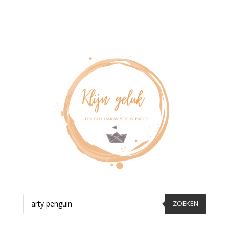
Producten
zoeken
ZOEKEN