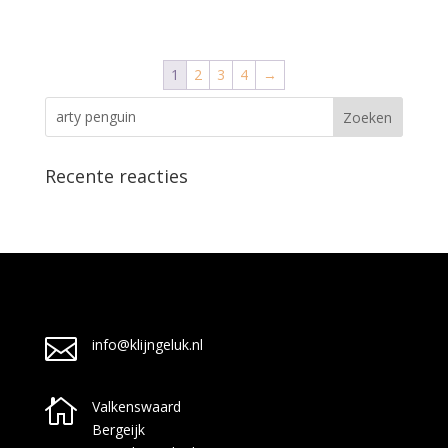
1
2
3
4
→
Recente reacties

info@klijngeluk.nl

Valkenswaard
Bergeijk