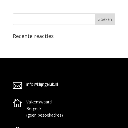
Recente reacties

info@klijngeluk.nl

Valkenswaard
Bergeijk
(geen bezoekadres)