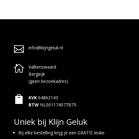

info@klijngeluk.nl

Valkenswaard
Bergeijk
(geen bezoekadres)

KVK
64862143
BTW
NL001174077B75
Uniek bij Klijn Geluk
Bij elke bestelling krijg je een GRATIS leuke