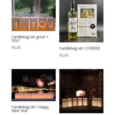
€7,50.
€5,00.
€12,50.
€10,00.
Candlebag set groot ‘I
YOU’
€
5,00
Candlebag set I CHEERS!
€
5,00
Candlebag set I Happy
New Year