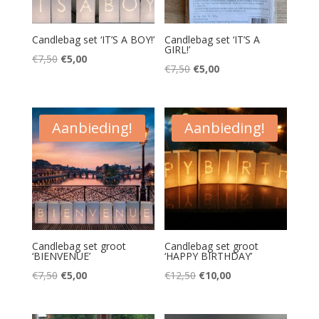
Candlebag set ‘IT’S A BOY!’
Candlebag set ‘IT’S A
GIRL!’
Oorspronkelijke
Huidige
€
7,50
€
5,00
Oorspronkelijke
Huidige
€
7,50
€
5,00
prijs
prijs
prijs
prijs
was:
is:
was:
is:
€7,50.
€5,00.
€7,50.
€5,00.
Aanbieding!
Aanbieding!
Candlebag set groot
Candlebag set groot
‘BIENVENUE’
‘HAPPY BIRTHDAY’
Oorspronkelijke
Huidige
Oorspronkelijke
Huidige
€
7,50
€
5,00
€
12,50
€
10,00
prijs
prijs
prijs
prijs
was:
is:
was:
is: