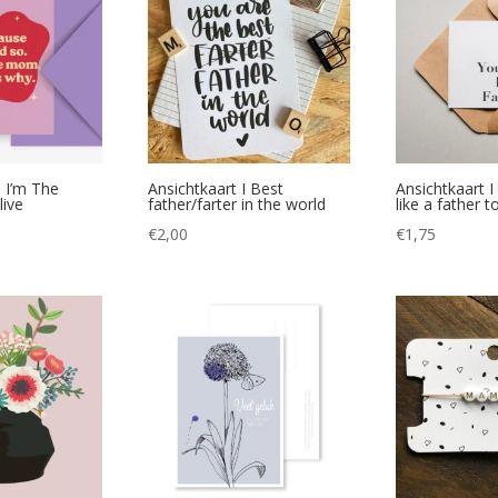
| I’m The
Ansichtkaart I Best
Ansichtkaart I
ive
father/farter in the world
like a father 
€
2,00
€
1,75