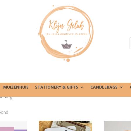
MUIZENHUIS
STATIONERY & GIFTS
CANDLEBAGS
derdag
toond