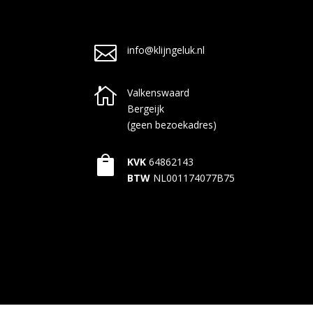

info@klijngeluk.nl

Valkenswaard
Bergeijk
(geen bezoekadres)

KVK
64862143
BTW
NL001174077B75