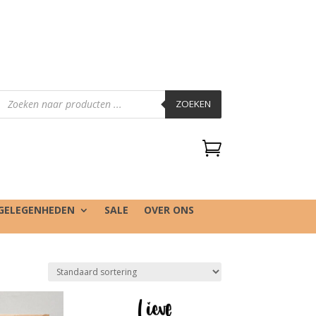
Producten
zoeken
ZOEKEN

GELEGENHEDEN
SALE
OVER ONS