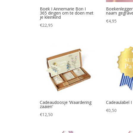
Boek I Annemarie Bon I
Boekenlegger
365 dingen om te doen met
naam gegrav
je kleinkind
€
4,95
€
22,95
Cadeaudoosje ‘Waardering
Cadeaulabel I
zaaien’
€
0,50
€
12,50