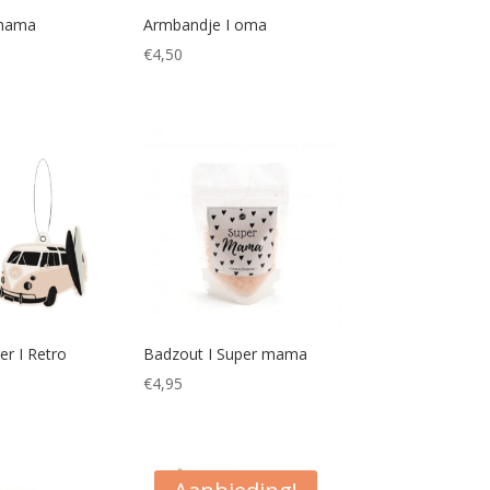
 mama
Armbandje I oma
€
4,50
r I Retro
Badzout I Super mama
€
4,95