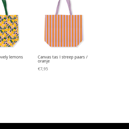
lovely lemons
Canvas tas I streep paars /
oranje
€
7,95