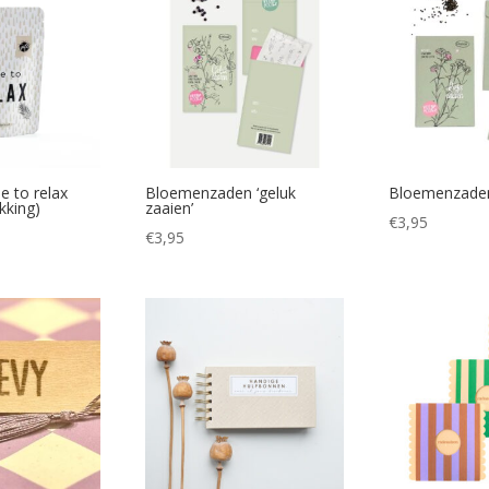
e to relax
Bloemenzaden ‘geluk
Bloemenzaden ‘
kking)
zaaien’
€
3,95
€
3,95