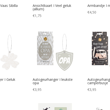
 Vaas Sibilla
Ansichtkaart I Veel geluk
Armbandje I
(allium)
€
4,50
€
1,75
r I Geluk
Autogeurhanger I leukste
Autogeurhange
opa
camperbusje
€
3,95
€
3,95