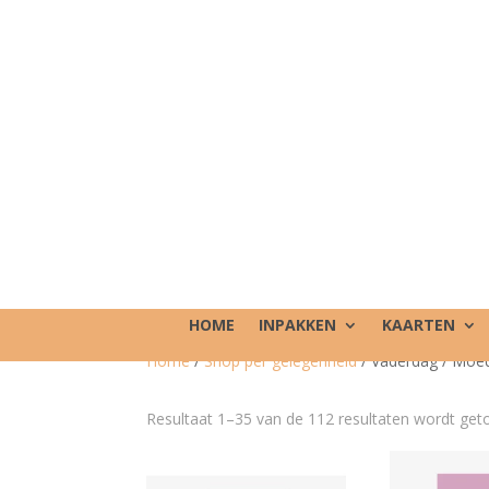
HOME
INPAKKEN
KAARTEN
Home
/
Shop per gelegenheid
/ Vaderdag / Moe
Resultaat 1–35 van de 112 resultaten wordt ge