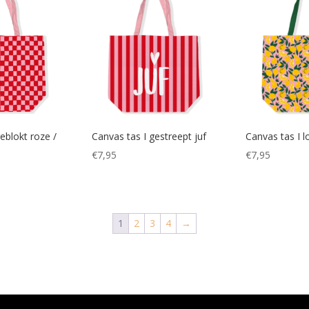
eblokt roze /
Canvas tas I gestreept juf
Canvas tas I 
€
7,95
€
7,95
1
2
3
4
→