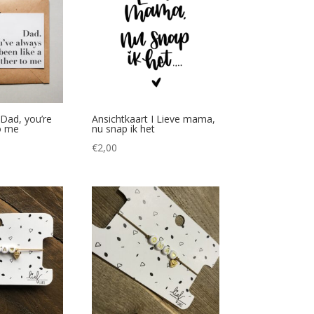
 Dad, you’re
Ansichtkaart I Lieve mama,
to me
nu snap ik het
€
2,00