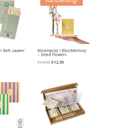
Aanbieding!
liefs zaaien’
Bloompost I BlooMemory
– Dried Flowers
Oorspronkelijke
Huidige
€
14,95
€
12,95
prijs
prijs
was:
is:
€14,95.
€12,95.