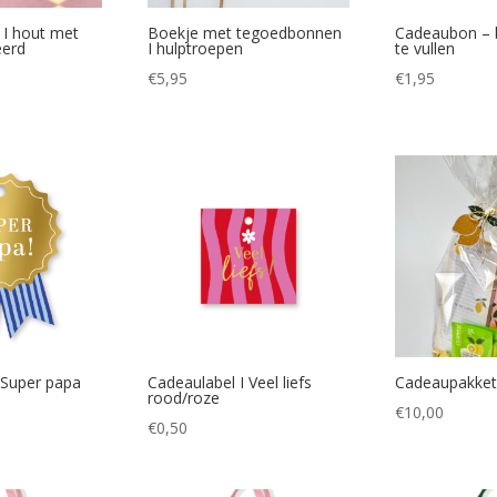
 I hout met
Boekje met tegoedbonnen
Cadeaubon – bl
eerd
I hulptroepen
te vullen
€
5,95
€
1,95
 Super papa
Cadeaulabel I Veel liefs
Cadeaupakket
rood/roze
€
10,00
€
0,50