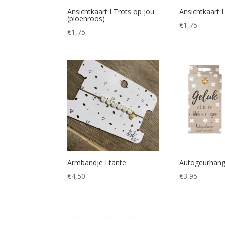
Ansichtkaart I Trots op jou
Ansichtkaart I
(pioenroos)
€
1,75
€
1,75
Armbandje I tante
Autogeurhange
€
4,50
€
3,95