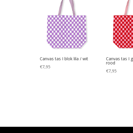
Canvas tas I blok lila / wit
Canvas tas I g
rood
€
7,95
€
7,95