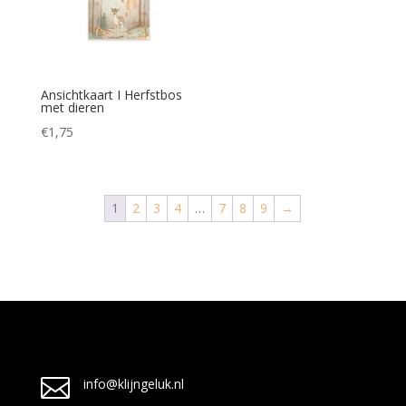
Ansichtkaart I Herfstbos
met dieren
€
1,75
1
2
3
4
…
7
8
9
→

info@klijngeluk.nl