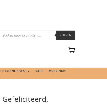
Producten
zoeken
ZOEKEN

GELEGENHEDEN
SALE
OVER ONS
 Gefeliciteerd,