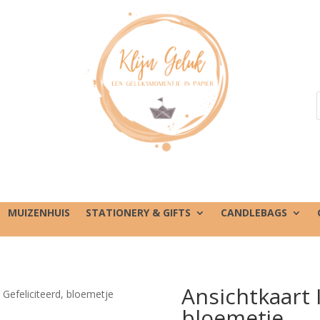
MUIZENHUIS
STATIONERY & GIFTS
CANDLEBAGS
Ansichtkaart I
I Gefeliciteerd, bloemetje
bloemetje