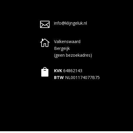

info@klijngeluk.nl

Valkenswaard
Bergeijk
(geen bezoekadres)

KVK
64862143
BTW
NL001174077B75