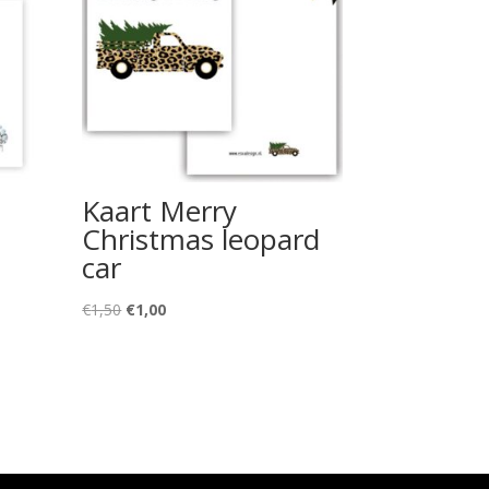
Kaart Merry
Christmas leopard
car
Oorspronkelijke
Huidige
€
1,50
€
1,00
prijs
prijs
was:
is:
€1,50.
€1,00.