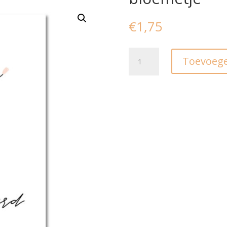
€
1,75
Ansichtkaart
Toevoege
I
Gefeliciteerd,
bloemetje
aantal