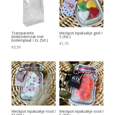
Transparante
Weckpot inpakzakje geel I
blokbodemzak met
S (3st.)
bodemplaat I XL (5st.)
€
1,75
€
3,50
Weckpot inpakzakje rood I
Weckpot inpakzakje rood I
M (3st.)
S (3st.)