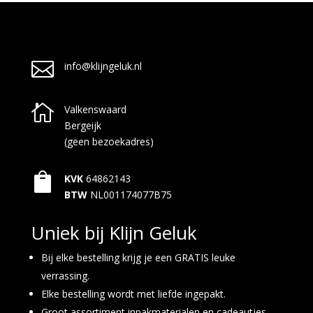

info@klijngeluk.nl

Valkenswaard
Bergeijk
(geen bezoekadres)

KVK
64862143
BTW
NL001174077B75
Uniek bij Klijn Geluk
Bij elke bestelling krijg je een GRATIS leuke
verrassing.
Elke bestelling wordt met liefde ingepakt.
Groot assortiment inpakmaterialen en cadeautjes.