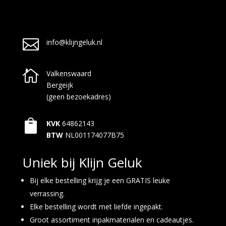

info@klijngeluk.nl

Valkenswaard
Bergeijk
(geen bezoekadres)

KVK
64862143
BTW
NL001174077B75
Uniek bij Klijn Geluk
Bij elke bestelling krijg je een GRATIS leuke
verrassing.
Elke bestelling wordt met liefde ingepakt.
Groot assortiment inpakmaterialen en cadeautjes.