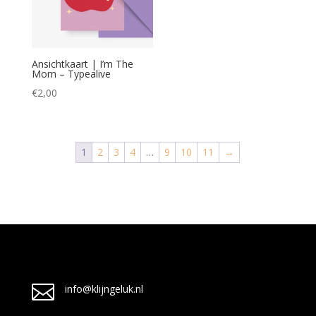
Ansichtkaart | I’m The
Mom – Typealive
€
2,00
1
2
3
4
…
9
10
11
→

info@klijngeluk.nl