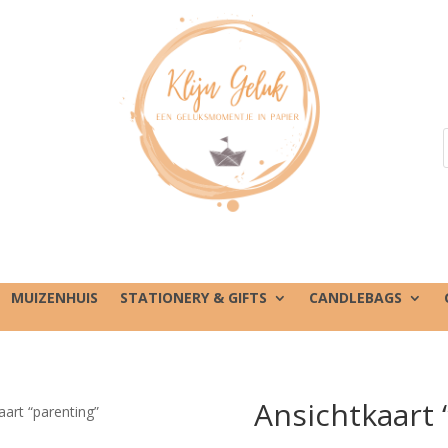
MUIZENHUIS
STATIONERY & GIFTS
CANDLEBAGS
Ansichtkaart 
aart “parenting”