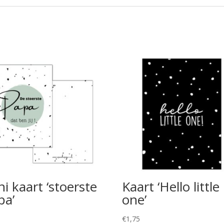
i kaart ‘stoerste
Kaart ‘Hello little
pa’
one’
5
€
1,75