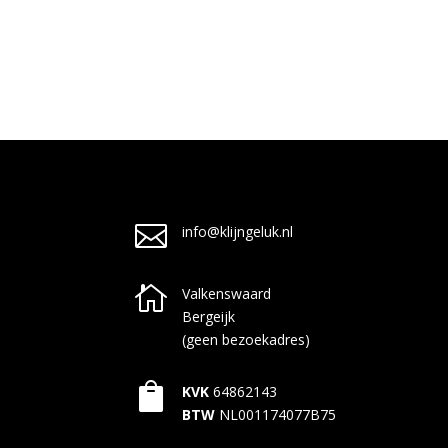

info@klijngeluk.nl

Valkenswaard
Bergeijk
(geen bezoekadres)

KVK
64862143
BTW
NL001174077B75