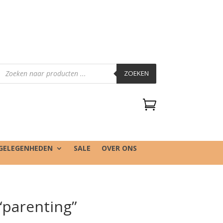
Producten
zoeken
ZOEKEN

GELEGENHEDEN
SALE
OVER ONS
“parenting”