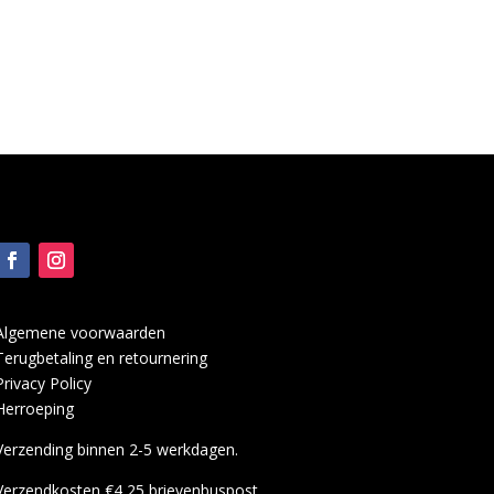
was:
is:
€1,50.
€1,00.
Algemene voorwaarden
Terugbetaling en retournering
Privacy Policy
Herroeping
Verzending binnen 2-5 werkdagen.
Verzendkosten €4,25 brievenbuspost.