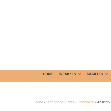
HOME
INPAKKEN
KAARTEN
Home
/
Stationery & gifts
/
Stationery
/ Ansichtk