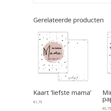
Gerelateerde producten
Kaart ‘liefste mama’
Min
pa
€
1,75
€
0,7