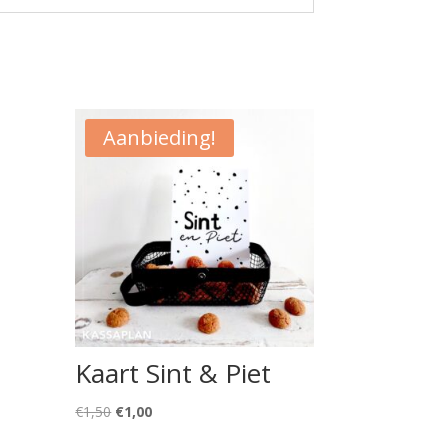
Aanbieding!
Kaart Sint & Piet
Oorspronkelijke
Huidige
€
1,50
€
1,00
prijs
prijs