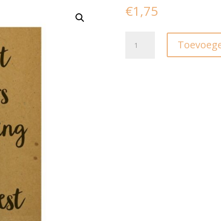
€
1,75
Ansichtkaart
Toevoege
"parenting"
aantal