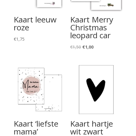
Kaart leeuw
Kaart Merry
roze
Christmas
leopard car
€
1,75
Oorspronkelijke
Huidige
€
1,50
€
1,00
prijs
prijs
was:
is:
€1,50.
€1,00.
Kaart ‘liefste
Kaart hartje
mama’
wit zwart