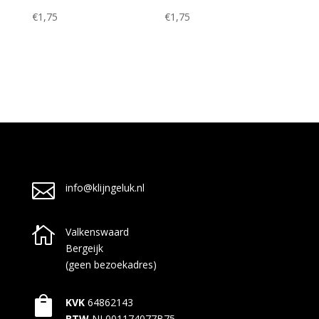
€
1,75
€
1,75

info@klijngeluk.nl

Valkenswaard
Bergeijk
(geen bezoekadres)

KVK
64862143
BTW
NL001174077B75