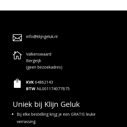

info@klijngeluk.nl

Valkenswaard
Bergeijk
(geen bezoekadres)

KVK
64862143
BTW
NL001174077B75
Uniek bij Klijn Geluk
Bij elke bestelling krijg je een GRATIS leuke
verrassing.