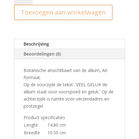
Veel
Toevoegen aan winkelwagen
geluk
(allium)
aantal
Beschrijving
Beoordelingen (0)
Botanische ansichtkaart van de allium, A6
formaat.
Op de voorzijde de tekst: 'VEEL GELUK de
allium staat voor voorspoed en geluk.' Op de
achterzijde is ruimte voor verzendadres en
postzegel.
Product specificaties
Lengte
14.80 cm
Breedte
10.50 cm