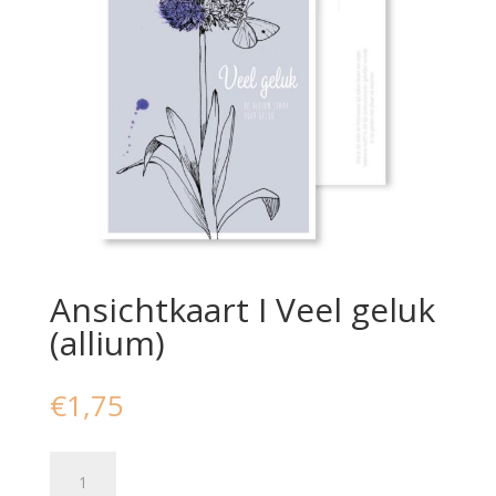
Ansichtkaart I Veel geluk
(allium)
€
1,75
Ansichtkaart
I