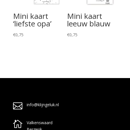
Mini kaart
Mini kaart
‘liefste opa’
leeuw blauw
€
0,75
€
0,75

info@klijngeluk.nl

Valkenswaard
Bergeijk