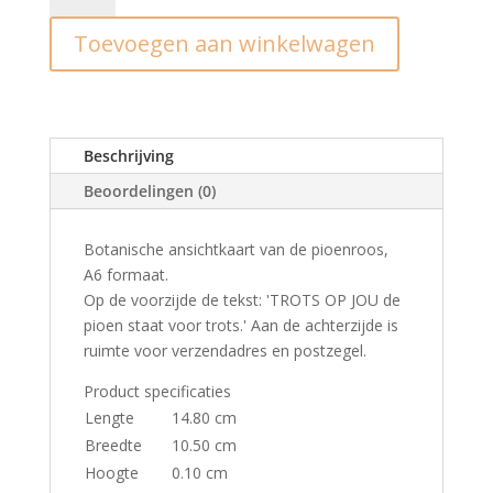
Trots
Toevoegen aan winkelwagen
op
jou
(pioenroos)
aantal
Beschrijving
Beoordelingen (0)
Botanische ansichtkaart van de pioenroos,
A6 formaat.
Op de voorzijde de tekst: 'TROTS OP JOU de
pioen staat voor trots.' Aan de achterzijde is
ruimte voor verzendadres en postzegel.
Product specificaties
Lengte
14.80 cm
Breedte
10.50 cm
Hoogte
0.10 cm