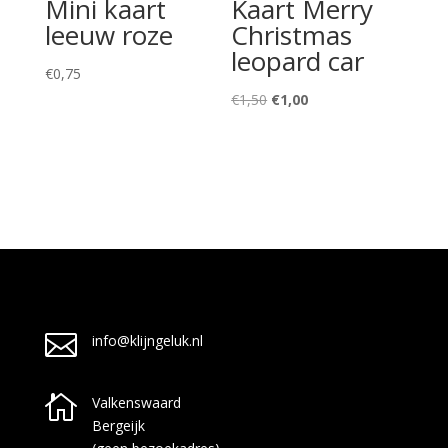
Mini kaart
Kaart Merry
leeuw roze
Christmas
leopard car
€
0,75
Oorspronkelijke
Huidige
€
1,50
€
1,00
prijs
prijs
was:
is:
€1,50.
€1,00.

info@klijngeluk.nl

Valkenswaard
Bergeijk