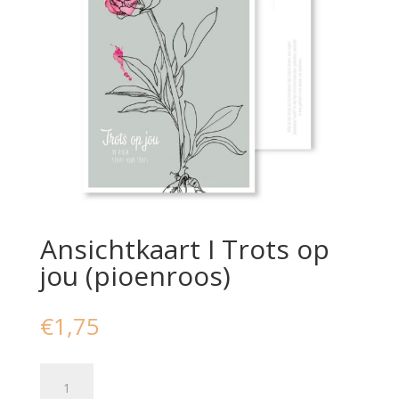
Ansichtkaart I Trots op
jou (pioenroos)
€
1,75
Ansichtkaart
I