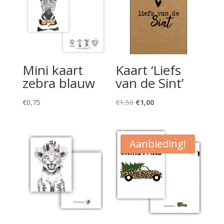
Mini kaart
Kaart ‘Liefs
zebra blauw
van de Sint’
Oorspronkelijke
Huidige
€
0,75
€
1,50
€
1,00
prijs
prijs
was:
is:
€1,50.
€1,00.
Aanbieding!