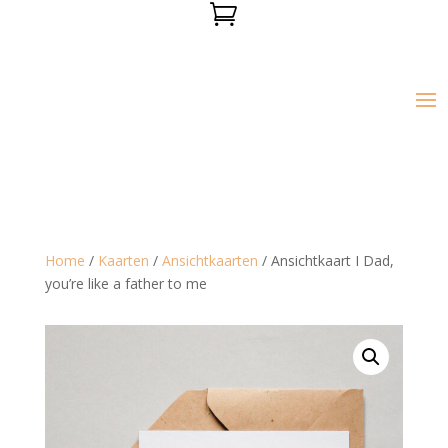

Home
/
Kaarten
/
Ansichtkaarten
/ Ansichtkaart I Dad,
you’re like a father to me