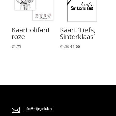
Kaart olifant
Kaart ‘Liefs,
roze
Sinterklaas’
Oorspronkelijke
Huidige
€
1,75
€
1,50
€
1,00
prijs
prijs
was:
is:
€1,50.
€1,00.

info@klijngeluk.nl