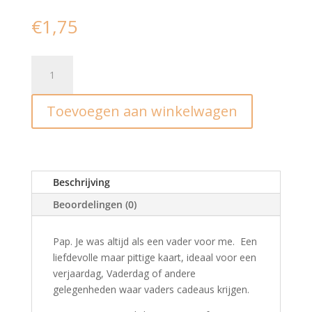
€
1,75
Ansichtkaart
I
Dad,
Toevoegen aan winkelwagen
you're
like
a
father
to
Beschrijving
me
Beoordelingen (0)
aantal
Pap. Je was altijd als een vader voor me. Een
liefdevolle maar pittige kaart, ideaal voor een
verjaardag, Vaderdag of andere
gelegenheden waar vaders cadeaus krijgen.