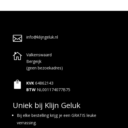

info@klijngeluk.nl

Valkenswaard
Bergeijk
(geen bezoekadres)

KVK
64862143
BTW
NL001174077B75
Uniek bij Klijn Geluk
Bij elke bestelling krijg je een GRATIS leuke
verrassing.