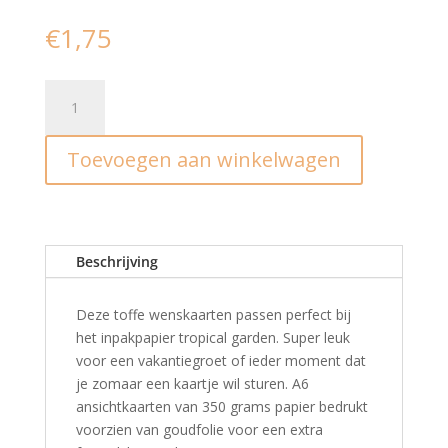
€
1,75
Ansichtkaart
I
Aloha
Toevoegen aan winkelwagen
tropical
garden
aantal
Beschrijving
Deze toffe wenskaarten passen perfect bij
het inpakpapier tropical garden. Super leuk
voor een vakantiegroet of ieder moment dat
je zomaar een kaartje wil sturen. A6
ansichtkaarten van 350 grams papier bedrukt
voorzien van goudfolie voor een extra