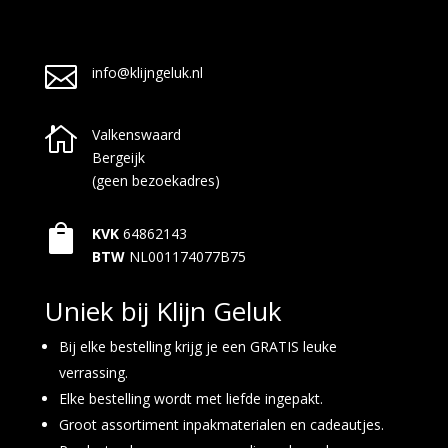

info@klijngeluk.nl

Valkenswaard
Bergeijk
(geen bezoekadres)

KVK
64862143
BTW
NL001174077B75
Uniek bij Klijn Geluk
Bij elke bestelling krijg je een GRATIS leuke
verrassing.
Elke bestelling wordt met liefde ingepakt.
Groot assortiment inpakmaterialen en cadeautjes.