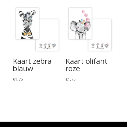
Kaart zebra
Kaart olifant
blauw
roze
€
1,75
€
1,75