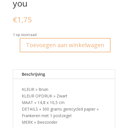
you
€
1,75
1 op voorraad
Toevoegen aan winkelwagen
Ansichtkaart
I
coffee
because
Beschrijving
crack
is
bad
KLEUR » Bruin
for
KLEUR OPDRUK » Zwart
you
MAAT » 14,8 x 10,5 cm
aantal
DETAILS » 300 grams gerecycled papier »
Frankeren met 1 postzegel
MERK » Beezonder