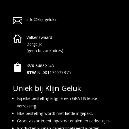

info@klijngeluk.nl

Valkenswaard
Bergeijk
(geen bezoekadres)

KVK
64862143
BTW
NL001174077B75
Uniek bij Klijn Geluk
Bij elke bestelling krijg je een GRATIS leuke
verrassing.
Elke bestelling wordt met liefde ingepakt.
Groot assortiment inpakmaterialen en cadeautjes.
Producten kunnen gepersonaliseerd worden.