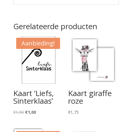
Gerelateerde producten
Aanbieding!
Kaart ‘Liefs,
Kaart giraffe
Sinterklaas’
roze
Oorspronkelijke
Huidige
€
1,50
€
1,00
€
1,75
prijs
prijs
was:
is: