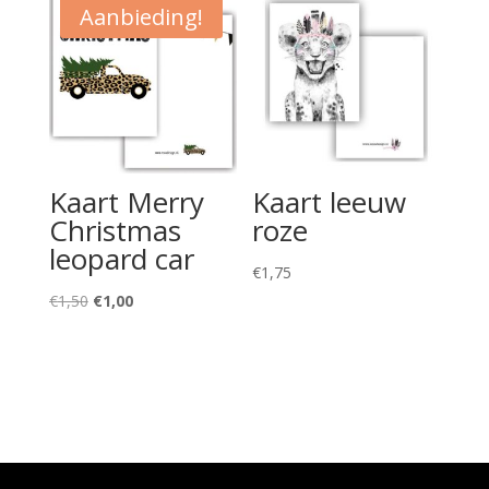
€1,50.
€1,00.
Aanbieding!
Kaart Merry
Kaart leeuw
Christmas
roze
leopard car
€
1,75
Oorspronkelijke
Huidige
€
1,50
€
1,00
prijs
prijs
was:
is:
€1,50.
€1,00.