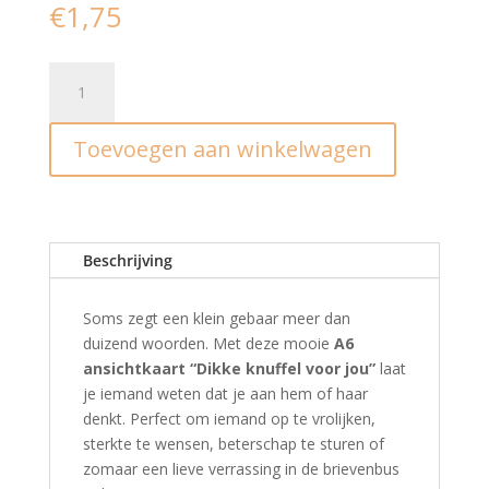
€
1,75
Ansichtkaart
I
dikke
Toevoegen aan winkelwagen
knuffel
voor
jou
aantal
Beschrijving
Soms zegt een klein gebaar meer dan
duizend woorden. Met deze mooie
A6
ansichtkaart “Dikke knuffel voor jou”
laat
je iemand weten dat je aan hem of haar
denkt. Perfect om iemand op te vrolijken,
sterkte te wensen, beterschap te sturen of
zomaar een lieve verrassing in de brievenbus