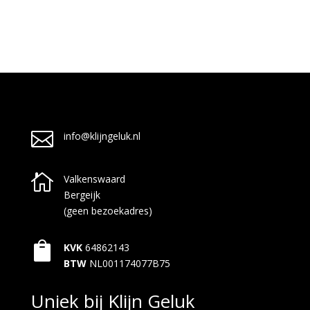

info@klijngeluk.nl

Valkenswaard
Bergeijk
(geen bezoekadres)

KVK
64862143
BTW
NL001174077B75
Uniek bij Klijn Geluk