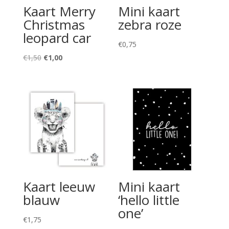
Kaart Merry
Mini kaart
Christmas
zebra roze
leopard car
€
0,75
Oorspronkelijke
Huidige
€
1,50
€
1,00
prijs
prijs
was:
is:
€1,50.
€1,00.
Kaart leeuw
Mini kaart
blauw
‘hello little
one’
€
1,75