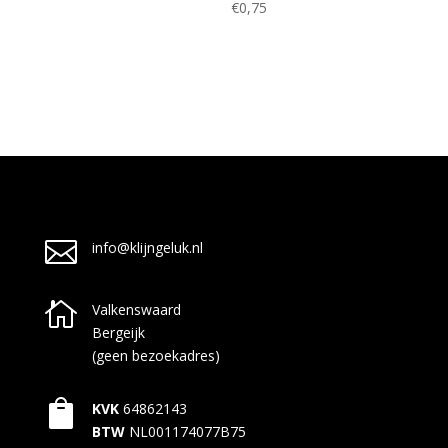
€
0,75

info@klijngeluk.nl

Valkenswaard
Bergeijk
(geen bezoekadres)

KVK
64862143
BTW
NL001174077B75