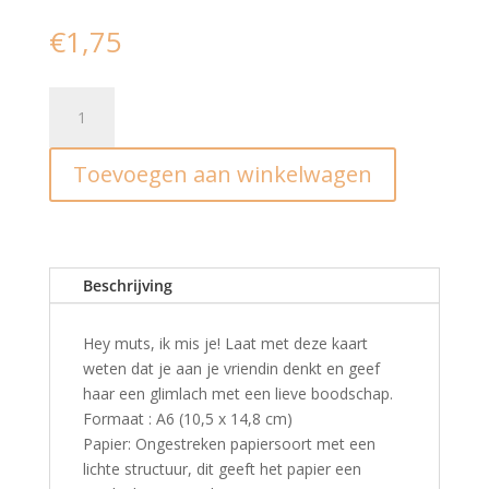
€
1,75
Ansichtkaart
I
Hey
Toevoegen aan winkelwagen
muts
ik
mis
je
aantal
Beschrijving
Hey muts, ik mis je! Laat met deze kaart
weten dat je aan je vriendin denkt en geef
haar een glimlach met een lieve boodschap.
Formaat : A6 (10,5 x 14,8 cm)
Papier: Ongestreken papiersoort met een
lichte structuur, dit geeft het papier een