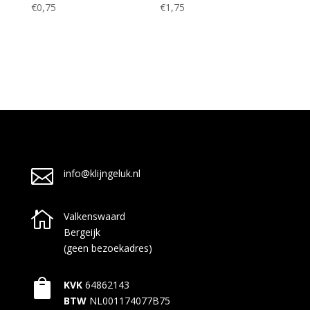
€
0,75
€
1,75

info@klijngeluk.nl

Valkenswaard
Bergeijk
(geen bezoekadres)

KVK
64862143
BTW
NL001174077B75