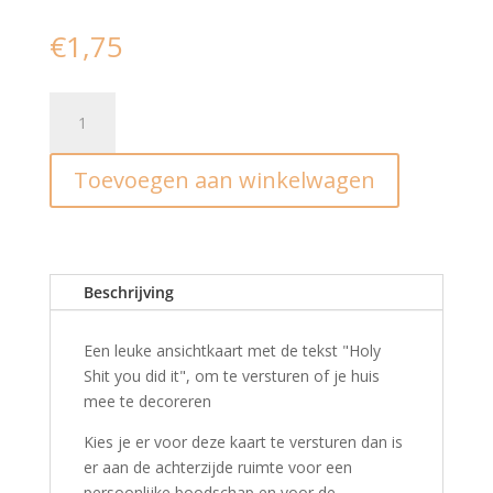
€
1,75
Ansichtkaart
I
Holy
Toevoegen aan winkelwagen
shit,
you
did
it
I
Beschrijving
Studio
Hoeked
Een leuke ansichtkaart met de tekst "Holy
aantal
Shit you did it", om te versturen of je huis
mee te decoreren
Kies je er voor deze kaart te versturen dan is
er aan de achterzijde ruimte voor een
persoonlijke boodschap en voor de