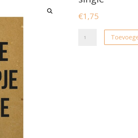
€
1,75
Ansichtkaart
Toevoege
I
huisje
boompje
single
aantal