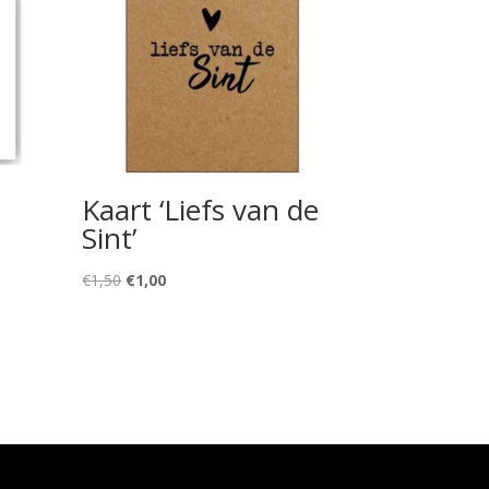
Kaart ‘Liefs van de
Sint’
Oorspronkelijke
Huidige
€
1,50
€
1,00
prijs
prijs
was:
is:
€1,50.
€1,00.