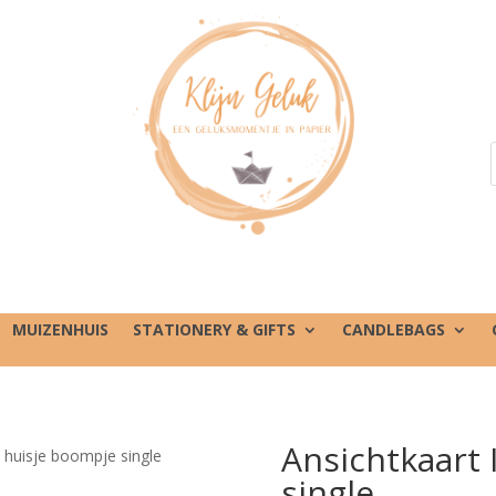
MUIZENHUIS
STATIONERY & GIFTS
CANDLEBAGS
Ansichtkaart 
I huisje boompje single
single