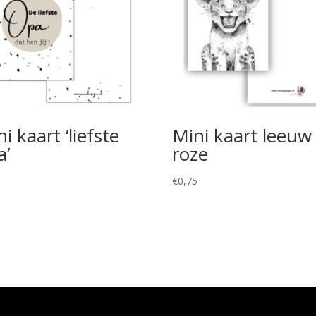
i kaart ‘liefste
Mini kaart leeuw
a’
roze
5
€
0,75