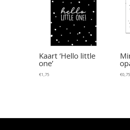
Kaart ‘Hello little
Min
one’
op
€
1,75
€
0,7