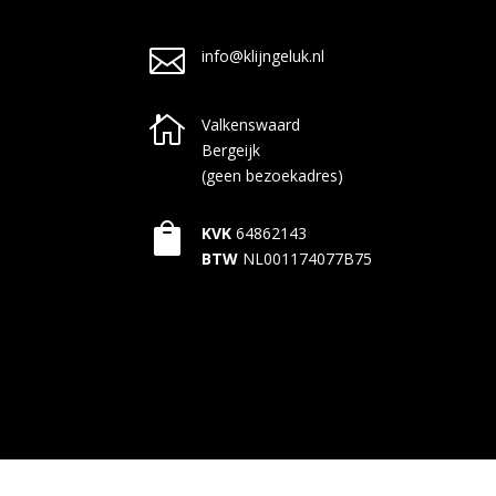

info@klijngeluk.nl

Valkenswaard
Bergeijk
(geen bezoekadres)

KVK
64862143
BTW
NL001174077B75