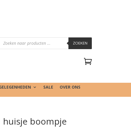
Producten
zoeken
ZOEKEN

GELEGENHEDEN
SALE
OVER ONS
I huisje boompje