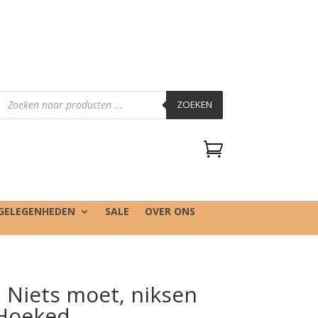
Producten
zoeken
ZOEKEN

GELEGENHEDEN
SALE
OVER ONS
I Niets moet, niksen
 Hoeked