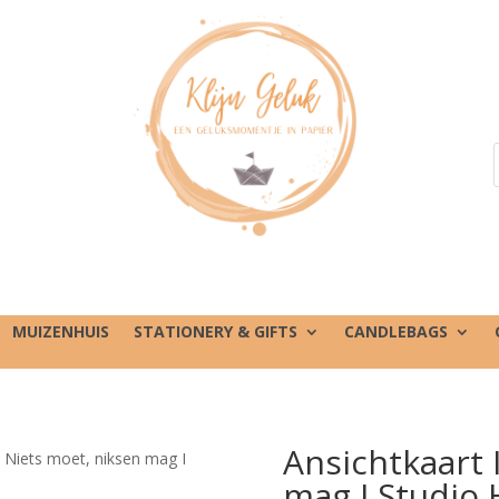
MUIZENHUIS
STATIONERY & GIFTS
CANDLEBAGS
Ansichtkaart 
I Niets moet, niksen mag I
mag I Studio