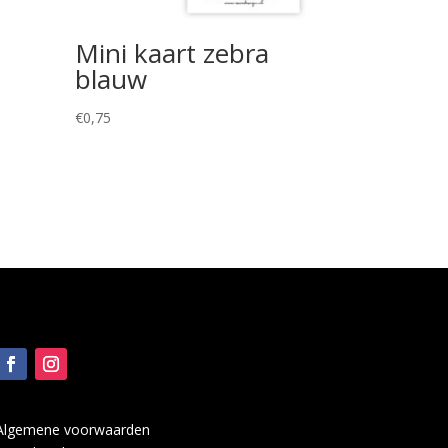
Mini kaart zebra
blauw
€
0,75
Algemene voorwaarden