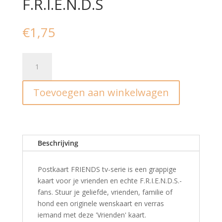
F.R.I.E.N.D.S
€
1,75
Ansichtkaart
I
F.R.I.E.N.D.S
Toevoegen aan winkelwagen
aantal
Beschrijving
Postkaart FRIENDS tv-serie is een grappige
kaart voor je vrienden en echte F.R.I.E.N.D.S.-
fans. Stuur je geliefde, vrienden, familie of
hond een originele wenskaart en verras
iemand met deze 'Vrienden' kaart.