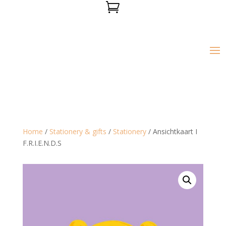

Home
/
Stationery & gifts
/
Stationery
/ Ansichtkaart I
F.R.I.E.N.D.S