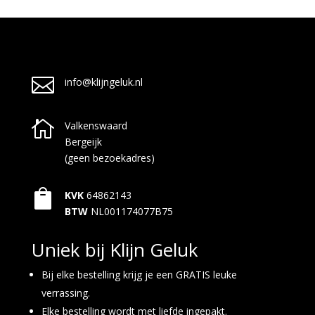

info@klijngeluk.nl

Valkenswaard
Bergeijk
(geen bezoekadres)

KVK
64862143
BTW
NL001174077B75
Uniek bij Klijn Geluk
Bij elke bestelling krijg je een GRATIS leuke
verrassing.
Elke bestelling wordt met liefde ingepakt.