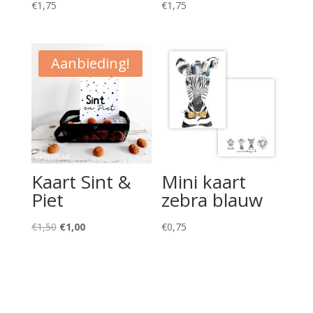
€
1,75
€
1,75
Aanbieding!
Kaart Sint &
Mini kaart
Piet
zebra blauw
Oorspronkelijke
Huidige
€
1,50
€
1,00
€
0,75
prijs
prijs
was:
is:
€1,50.
€1,00.