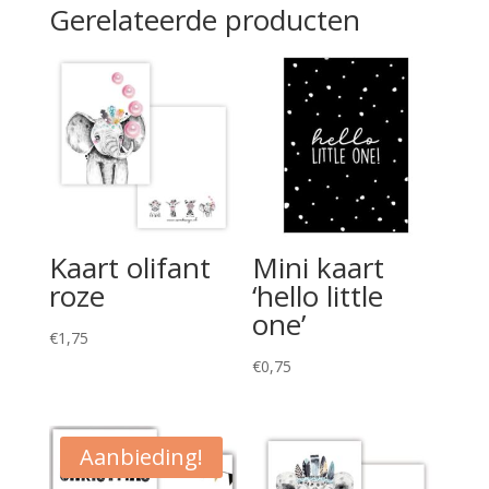
Gerelateerde producten
Kaart olifant
Mini kaart
roze
‘hello little
one’
€
1,75
€
0,75
Aanbieding!