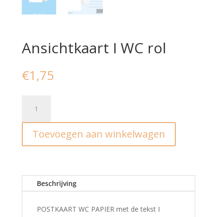
Ansichtkaart I WC rol
€
1,75
Ansichtkaart
I
WC
Toevoegen aan winkelwagen
rol
aantal
Beschrijving
POSTKAART WC PAPIER met de tekst I