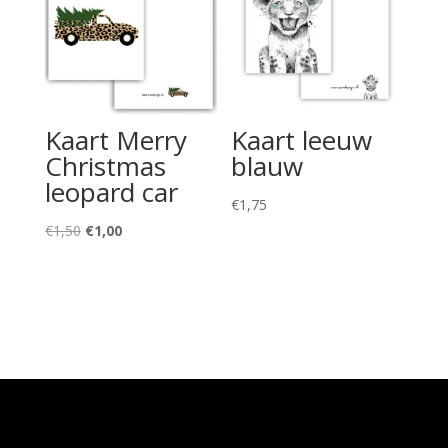
Kaart Merry
Kaart leeuw
Christmas
blauw
leopard car
€
1,75
Oorspronkelijke
Huidige
€
1,50
€
1,00
prijs
prijs
was:
is:
€1,50.
€1,00.