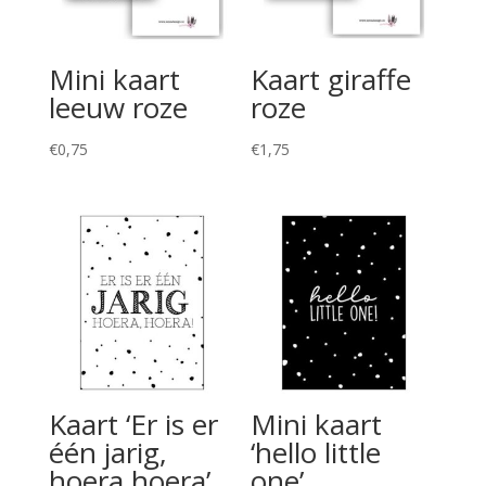
Mini kaart
Kaart giraffe
leeuw roze
roze
€
0,75
€
1,75
Kaart ‘Er is er
Mini kaart
één jarig,
‘hello little
hoera hoera’
one’