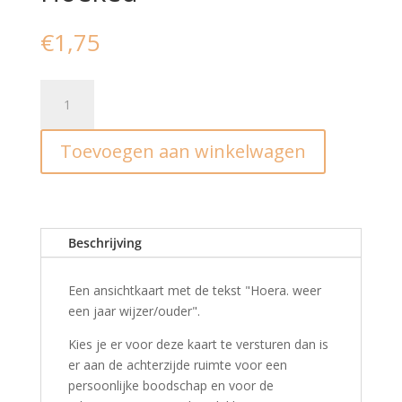
€
1,75
Ansichtkaart
I
weer
Toevoegen aan winkelwagen
een
jaar
ouder
I
Studio
Beschrijving
Hoeked
aantal
Een ansichtkaart met de tekst "Hoera. weer
een jaar wijzer/ouder".
Kies je er voor deze kaart te versturen dan is
er aan de achterzijde ruimte voor een
persoonlijke boodschap en voor de