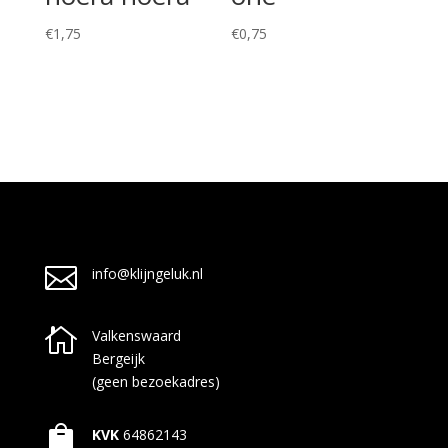
€
1,75
€
0,75

info@klijngeluk.nl

Valkenswaard
Bergeijk
(geen bezoekadres)

KVK
64862143