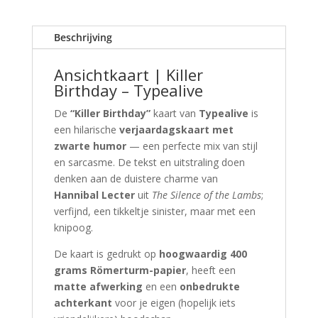
aantal
Beschrijving
Ansichtkaart | Killer
Birthday – Typealive
De
“Killer Birthday”
kaart van
Typealive
is
een hilarische
verjaardagskaart met
zwarte humor
— een perfecte mix van stijl
en sarcasme. De tekst en uitstraling doen
denken aan de duistere charme van
Hannibal Lecter
uit
The Silence of the Lambs
;
verfijnd, een tikkeltje sinister, maar met een
knipoog.
De kaart is gedrukt op
hoogwaardig 400
grams Römerturm-papier
, heeft een
matte afwerking
en een
onbedrukte
achterkant
voor je eigen (hopelijk iets