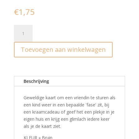
€
1,75
Ansichtkaart
I
kinderen
Toevoegen aan winkelwagen
opvoeden,
jurrasic
park
aantal
Beschrijving
Geweldige kaart om een vriendin te sturen als
een kind weer in een bepaalde 'fase' zit, bij
een kraamcadeau of geef het een plekje in je
eigen huis en krijg een glimlach iedere keer
als je de kaart ziet.
KLEUR » Bruin