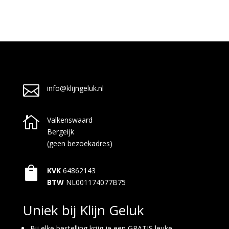

info@klijngeluk.nl

Valkenswaard
Bergeijk
(geen bezoekadres)

KVK
64862143
BTW
NL001174077B75
Uniek bij Klijn Geluk
Bij elke bestelling krijg je een GRATIS leuke