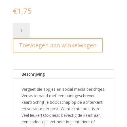
€
1,75
Ansichtkaart
I
look
Toevoegen aan winkelwagen
at
you,
married
aantal
Beschrijving
Vergeet die appjes en social media berichtjes.
Verras iemand met een handgeschreven
kaart! Schrijf je boodschap op de achterkant
en verstuur per post. Want echte post is zo
veel leuker! Ook leuk; bevestig de kaart aan
een cadeautje, zet neer in je interieur of