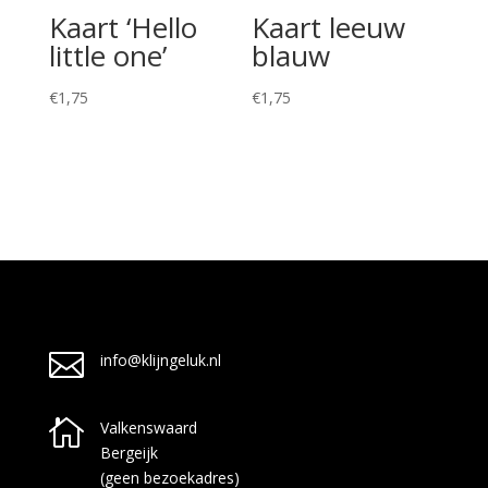
Kaart ‘Hello
Kaart leeuw
little one’
blauw
€
1,75
€
1,75

info@klijngeluk.nl

Valkenswaard
Bergeijk
(geen bezoekadres)