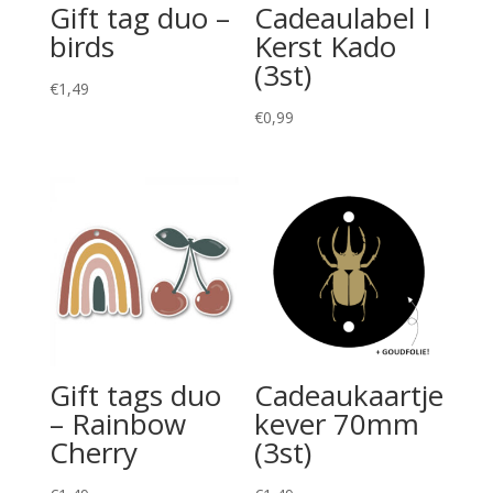
Gift tag duo –
Cadeaulabel I
birds
Kerst Kado
(3st)
€
1,49
€
0,99
Gift tags duo
Cadeaukaartje
– Rainbow
kever 70mm
Cherry
(3st)