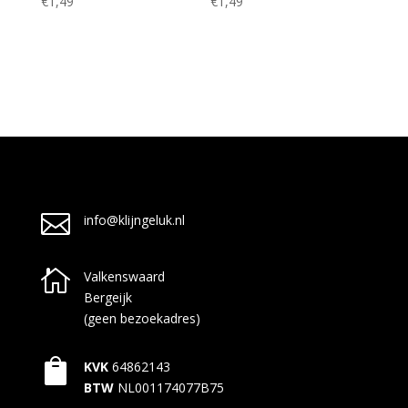
€
1,49
€
1,49

info@klijngeluk.nl

Valkenswaard
Bergeijk
(geen bezoekadres)

KVK
64862143
BTW
NL001174077B75