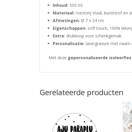
Inhoud:
500 ml
Materiaal:
roestvrij staal, kunststof en s
Afmetingen:
Ø 7 x 24 cm
Eigenschappen:
soft touch, 100% lekvri
Extra:
drukknop voor schenkgemak
Personalisatie:
lasergravure met naam (
Met deze
gepersonaliseerde isoleerfles
Gerelateerde producten