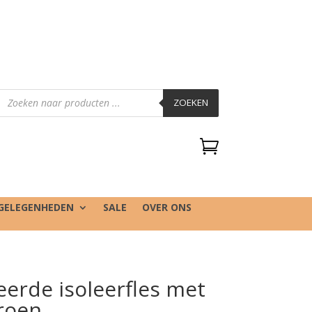
Producten
zoeken
ZOEKEN

GELEGENHEDEN
SALE
OVER ONS
erde isoleerfles met
roen