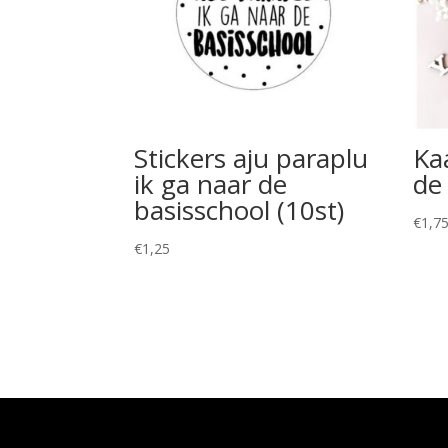
Stickers aju paraplu
Ka
ik ga naar de
de 
basisschool (10st)
€
1,7
€
1,25