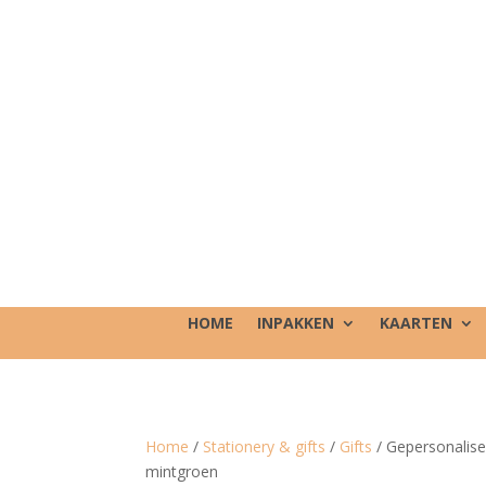
HOME
INPAKKEN
KAARTEN
Home
/
Stationery & gifts
/
Gifts
/ Gepersonalise
mintgroen