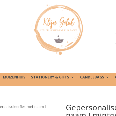
MUIZENHUIS
STATIONERY & GIFTS
CANDLEBAGS
Gepersonalise
erde isoleerfles met naam I
naam I mintg