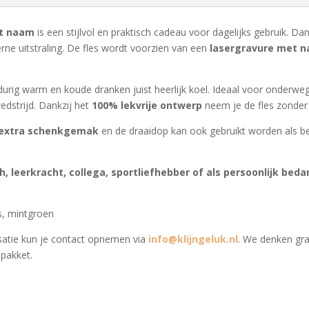
et naam
is een stijlvol en praktisch cadeau voor dagelijks gebruik. Da
derne uitstraling. De fles wordt voorzien van een
lasergravure met n
ig warm en koude dranken juist heerlijk koel. Ideaal voor onderweg,
edstrijd. Dankzij het
100% lekvrije ontwerp
neem je de fles zonder
 extra schenkgemak
en de draaidop kan ook gebruikt worden als bek
h, leerkracht, collega, sportliefhebber of als persoonlijk beda
vs, mintgroen
isatie kun je contact opnemen via
info@klijngeluk.nl
. We denken gr
upakket.