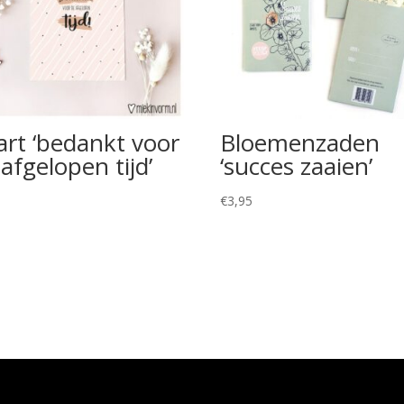
art ‘bedankt voor
Bloemenzaden
afgelopen tijd’
‘succes zaaien’
5
€
3,95