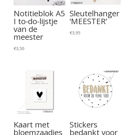
Notitieblok A5
Sleutelhanger
I to-do-lijstje
‘MEESTER’
van de
€
3,95
meester
€
3,50
Kaart met
Stickers
bloemzaadjes
bedankt voor