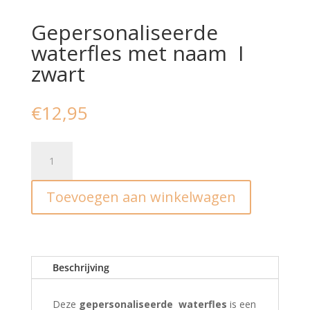
Gepersonaliseerde
waterfles met naam I
zwart
€
12,95
Gepersonaliseerde
waterfles
met
Toevoegen aan winkelwagen
naam
I
zwart
aantal
Beschrijving
Deze
gepersonaliseerde waterfles
is een