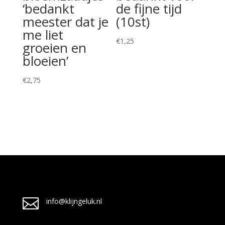
‘bedankt
de fijne tijd
meester dat je
(10st)
me liet
€
1,25
groeien en
bloeien’
€
2,75

info@klijngeluk.nl