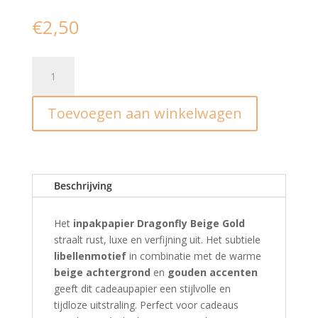
€
2,50
Inpakpapier
I
Dragonfly
Toevoegen aan winkelwagen
libelle
70x200cm
aantal
Beschrijving
Het
inpakpapier Dragonfly Beige Gold
straalt rust, luxe en verfijning uit. Het subtiele
libellenmotief
in combinatie met de warme
beige achtergrond
en
gouden accenten
geeft dit cadeaupapier een stijlvolle en
tijdloze uitstraling. Perfect voor cadeaus