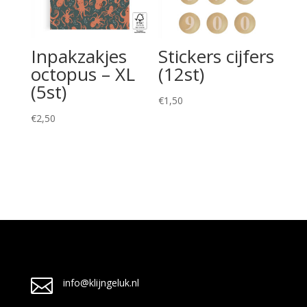
Inpakzakjes
Stickers cijfers
octopus – XL
(12st)
(5st)
€
1,50
€
2,50

info@klijngeluk.nl