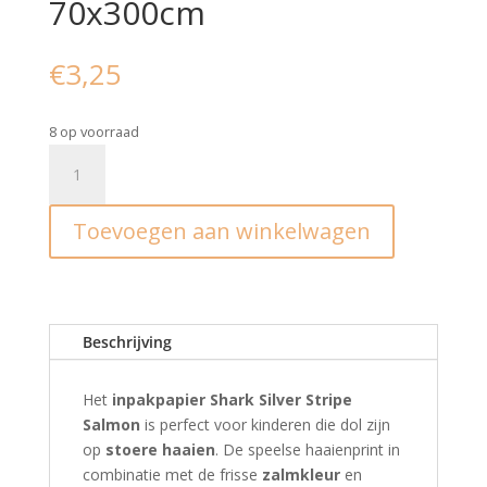
70x300cm
€
3,25
8 op voorraad
Inpakpapier
I
Shark
Toevoegen aan winkelwagen
Silver
-
Stripe
Salmon
70x300cm
Beschrijving
aantal
Het
inpakpapier Shark Silver Stripe
Salmon
is perfect voor kinderen die dol zijn
op
stoere haaien
. De speelse haaienprint in
combinatie met de frisse
zalmkleur
en