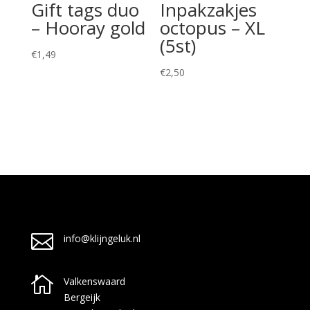
Gift tags duo
Inpakzakjes
– Hooray gold
octopus – XL
(5st)
€
1,49
€
2,50

info@klijngeluk.nl

Valkenswaard
Bergeijk