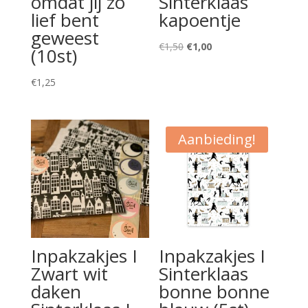
omdat jij zo
Sinterklaas
lief bent
kapoentje
geweest
Oorspronkelijke
Huidige
€
1,50
€
1,00
(10st)
prijs
prijs
was:
is:
€
1,25
€1,50.
€1,00.
Aanbieding!
Inpakzakjes I
Inpakzakjes I
Zwart wit
Sinterklaas
daken
bonne bonne