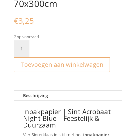
70x300cm
€
3,25
7 op voorraad
Inpakpapier
|
Sint
Toevoegen aan winkelwagen
Acrobaat
Night
Blue
70x300cm
aantal
Beschrijving
Inpakpapier | Sint Acrobaat
Night Blue – Feestelijk &
Duurzaam
Vier Sinterklaas in stijl met het
inpakpapier