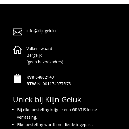

info@klijngeluk.nl

Valkenswaard
Bergeijk
(geen bezoekadres)

KVK
64862143
BTW
NL001174077B75
Uniek bij Klijn Geluk
Bij elke bestelling krijg je een GRATIS leuke
verrassing.
Elke bestelling wordt met liefde ingepakt.