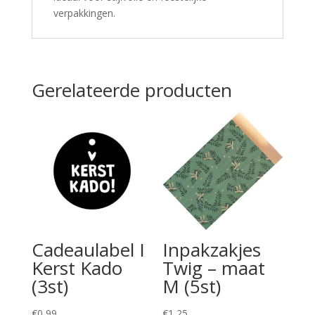
verpakkingen.
Gerelateerde producten
Cadeaulabel I
Inpakzakjes
Kerst Kado
Twig – maat
(3st)
M (5st)
€
0,99
€
1,25