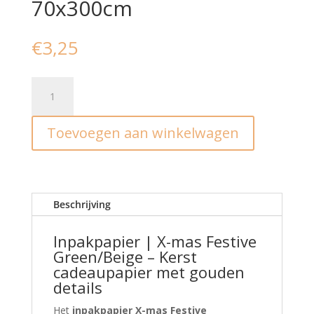
70x300cm
€
3,25
Inpakpapier
|
X-
Toevoegen aan winkelwagen
mas
Festive
Green/Beige
70x300cm
aantal
Beschrijving
Inpakpapier | X-mas Festive
Green/Beige – Kerst
cadeaupapier met gouden
details
Het
inpakpapier X-mas Festive