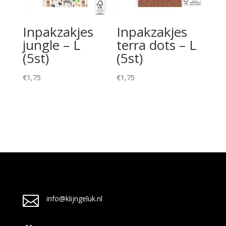
Inpakzakjes
Inpakzakjes
jungle – L
terra dots – L
(5st)
(5st)
€
1,75
€
1,75

info@klijngeluk.nl