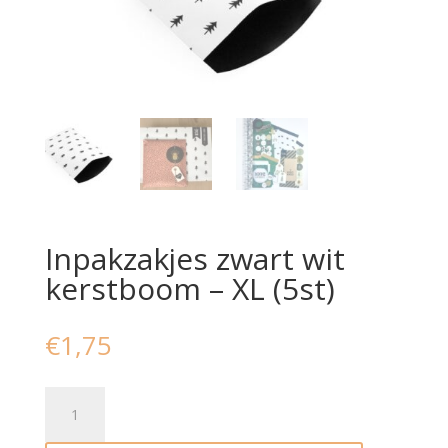
Inpakzakjes zwart wit
kerstboom – XL (5st)
€
1,75
Inpakzakjes
zwart
wit