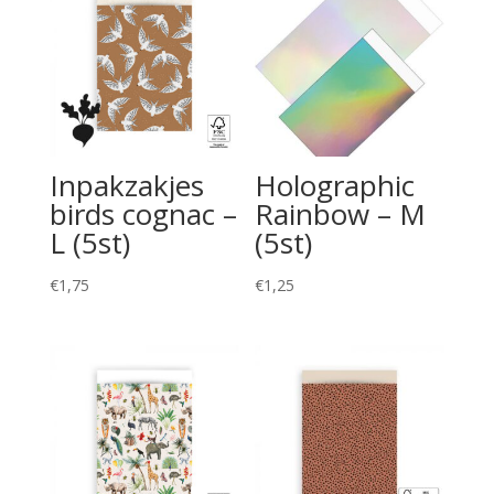
Inpakzakjes
Holographic
birds cognac –
Rainbow – M
L (5st)
(5st)
€
1,75
€
1,25