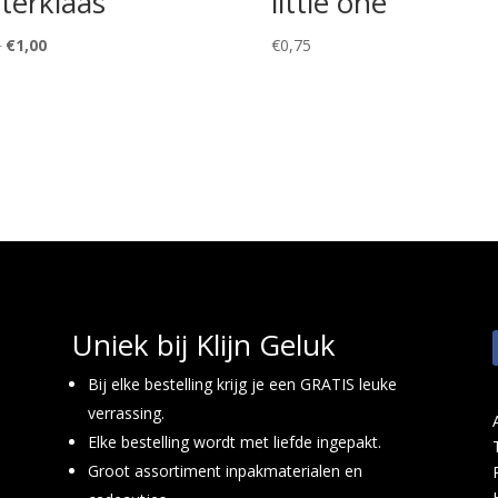
terklaas’
little one’
Oorspronkelijke
Huidige
0
€
1,00
€
0,75
prijs
prijs
was:
is:
€1,50.
€1,00.
Uniek bij Klijn Geluk
Bij elke bestelling krijg je een GRATIS leuke
verrassing.
Elke bestelling wordt met liefde ingepakt.
Groot assortiment inpakmaterialen en