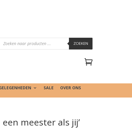
Producten
zoeken
ZOEKEN

GELEGENHEDEN
SALE
OVER ONS
 een meester als jij’