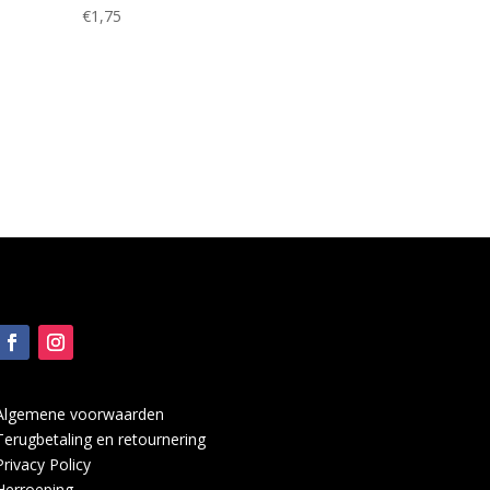
€
1,75
Algemene voorwaarden
Terugbetaling en retournering
Privacy Policy
Herroeping