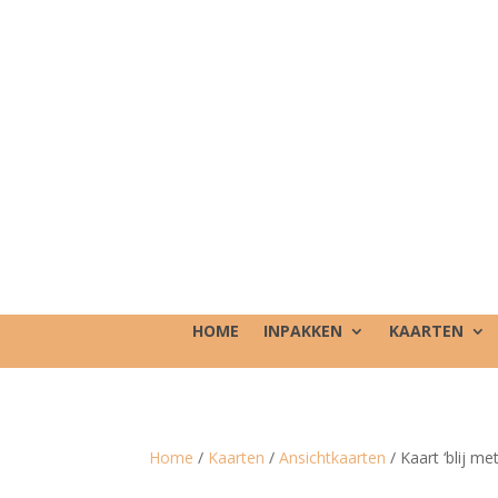
HOME
INPAKKEN
KAARTEN
Home
/
Kaarten
/
Ansichtkaarten
/ Kaart ‘blij me