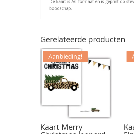
De kaart is A6-formaat en is geprint op ste
boodschap.
Gerelateerde producten
Aanbieding!
Kaart Merry
Kaa