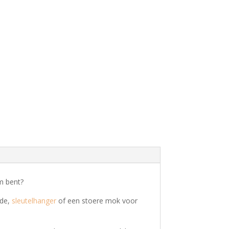
m bent?
ade,
sleutelhanger
of een stoere mok voor