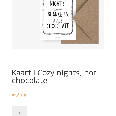
Kaart I Cozy nights, hot
chocolate
€
2,00
Kaart
I