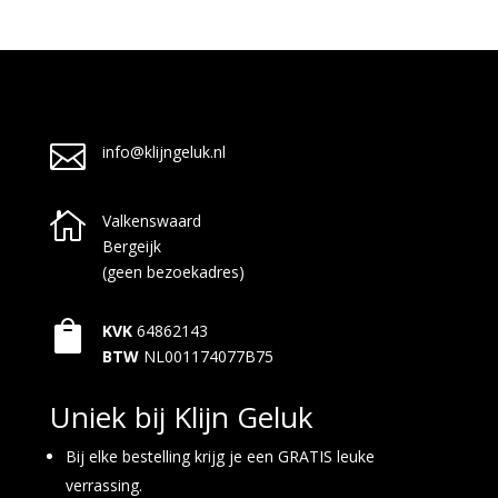

info@klijngeluk.nl

Valkenswaard
Bergeijk
(geen bezoekadres)

KVK
64862143
BTW
NL001174077B75
Uniek bij Klijn Geluk
Bij elke bestelling krijg je een GRATIS leuke
verrassing.