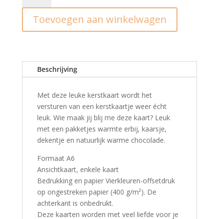
Cozy
Toevoegen aan winkelwagen
nights,
hot
chocolate
aantal
Beschrijving
Met deze leuke kerstkaart wordt het
versturen van een kerstkaartje weer écht
leuk. Wie maak jij blij me deze kaart? Leuk
met een pakketjes warmte erbij, kaarsje,
dekentje en natuurlijk warme chocolade.
Formaat A6
Ansichtkaart, enkele kaart
Bedrukking en papier Vierkleuren-offsetdruk
op ongestreken papier (400 g/m²). De
achterkant is onbedrukt.
Deze kaarten worden met veel liefde voor je