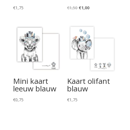
Oorspronkelijke
Huidige
€
1,75
€
1,50
€
1,00
prijs
prijs
was:
is:
€1,50.
€1,00.
Mini kaart
Kaart olifant
leeuw blauw
blauw
€
0,75
€
1,75