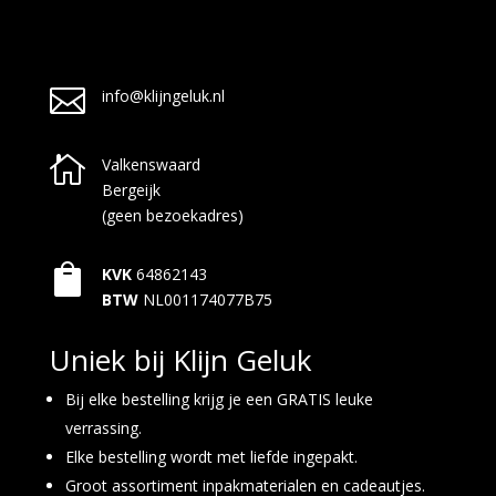

info@klijngeluk.nl

Valkenswaard
Bergeijk
(geen bezoekadres)

KVK
64862143
BTW
NL001174077B75
Uniek bij Klijn Geluk
Bij elke bestelling krijg je een GRATIS leuke
verrassing.
Elke bestelling wordt met liefde ingepakt.
Groot assortiment inpakmaterialen en cadeautjes.