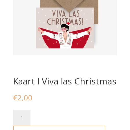
Kaart I Viva las Christmas
€
2,00
Kaart
I
Viva