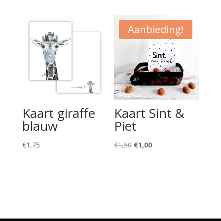
Aanbieding!
Kaart giraffe
Kaart Sint &
blauw
Piet
Oorspronkelijke
Huidige
€
1,75
€
1,50
€
1,00
prijs
prijs
was:
is:
€1,50.
€1,00.