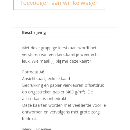
Toevoegen aan winkelwagen
las
Christmas
aantal
Beschrijving
Met deze grappige kerstkaart wordt het
versturen van een kerstkaartje weer écht
leuk. Wie maak jij blij me deze kaart?
Formaat A6
Ansichtkaart, enkele kaart
Bedrukking en papier Vierkleuren-offsetdruk
op ongestreken papier (400 g/m²). De
achterkant is onbedrukt.
Deze kaarten worden met veel liefde voor je
ontworpen en vervolgens met grote zorg
bedrukt.
Merk: Typealive