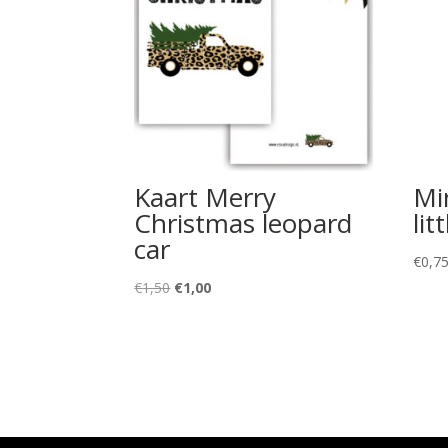
Kaart Merry
Min
Christmas leopard
lit
car
€
0,7
Oorspronkelijke
Huidige
€
1,50
€
1,00
prijs
prijs
was:
is:
€1,50.
€1,00.