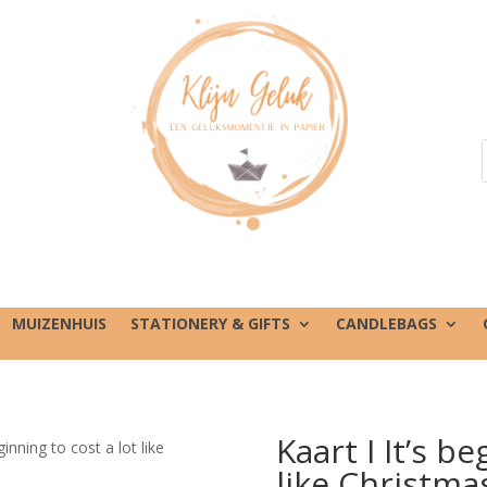
MUIZENHUIS
STATIONERY & GIFTS
CANDLEBAGS
Kaart I It’s be
ginning to cost a lot like
like Christma