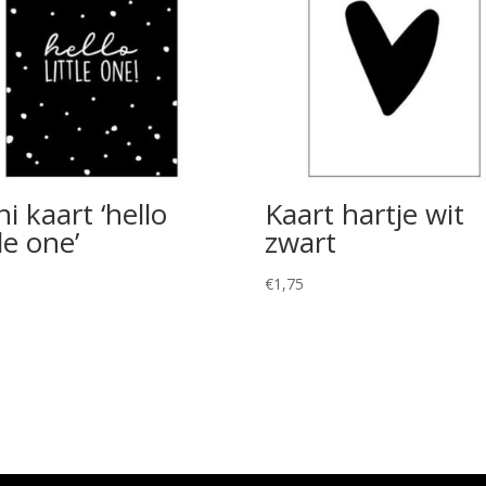
i kaart ‘hello
Kaart hartje wit
tle one’
zwart
5
€
1,75