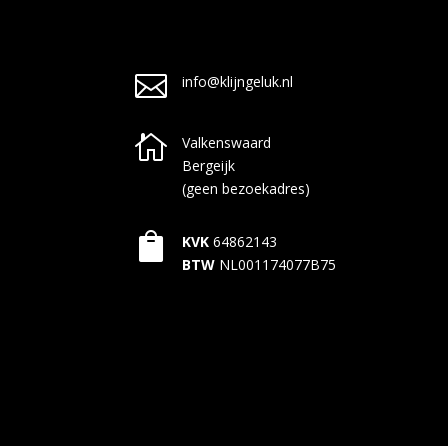

info@klijngeluk.nl

Valkenswaard
Bergeijk
(geen bezoekadres)

KVK
64862143
BTW
NL001174077B75