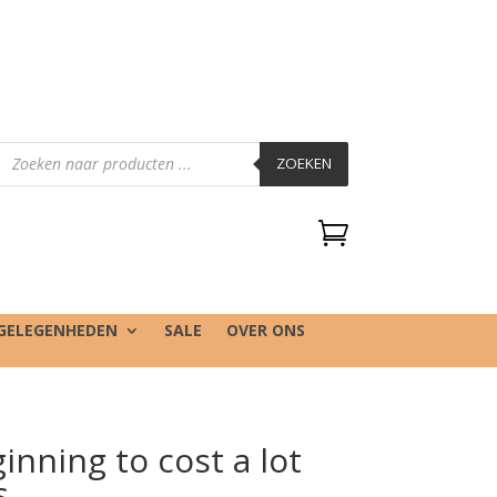
Producten
zoeken
ZOEKEN

GELEGENHEDEN
SALE
OVER ONS
ginning to cost a lot
s