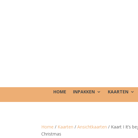
HOME
INPAKKEN
KAARTEN
Home
/
Kaarten
/
Ansichtkaarten
/ Kaart I It’s be
Christmas