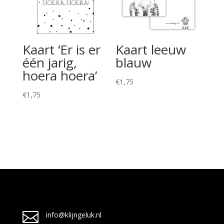
Kaart ‘Er is er
Kaart leeuw
één jarig,
blauw
hoera hoera’
€
1,75
€
1,75

info@klijngeluk.nl