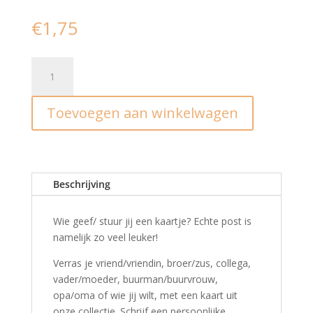
€
1,75
Kaart
I
Jij
Toevoegen aan winkelwagen
bent
goud
waard
aantal
Beschrijving
Wie geef/ stuur jij een kaartje? Echte post is
namelijk zo veel leuker!
Verras je vriend/vriendin, broer/zus, collega,
vader/moeder, buurman/buurvrouw,
opa/oma of wie jij wilt, met een kaart uit
onze collectie. Schrijf een persoonlijke