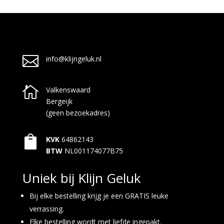

info@klijngeluk.nl

Valkenswaard
Bergeijk
(geen bezoekadres)

KVK
64862143
BTW
NL001174077B75
Uniek bij Klijn Geluk
Bij elke bestelling krijg je een GRATIS leuke
verrassing.
Elke bestelling wordt met liefde ingepakt.