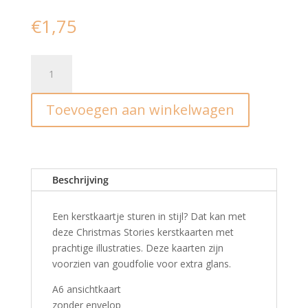
€
1,75
Kaart
I
merry
Toevoegen aan winkelwagen
x-
mas
tree
salie
aantal
Beschrijving
Een kerstkaartje sturen in stijl? Dat kan met
deze Christmas Stories kerstkaarten met
prachtige illustraties. Deze kaarten zijn
voorzien van goudfolie voor extra glans.
A6 ansichtkaart
zonder envelop