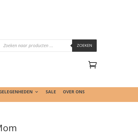
Producten
zoeken
ZOEKEN

GELEGENHEDEN
SALE
OVER ONS
 Mom