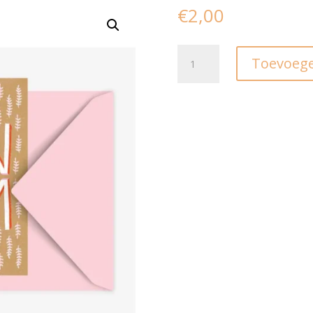
€
2,00
Kaart
Toevoege
I
Wow
Mom
aantal