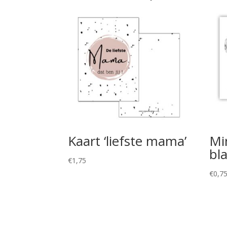
Kaart ‘liefste mama’
Mi
bl
€
1,75
€
0,7