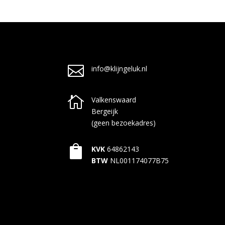

info@klijngeluk.nl

Valkenswaard
Bergeijk
(geen bezoekadres)

KVK
64862143
BTW
NL001174077B75