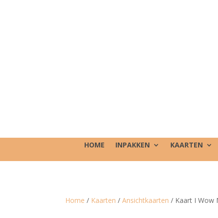
HOME
INPAKKEN
KAARTEN
Home
/
Kaarten
/
Ansichtkaarten
/ Kaart I Wo