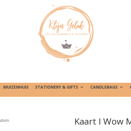
MUIZENHUIS
STATIONERY & GIFTS
CANDLEBAGS
Kaart I Wow
w Mom