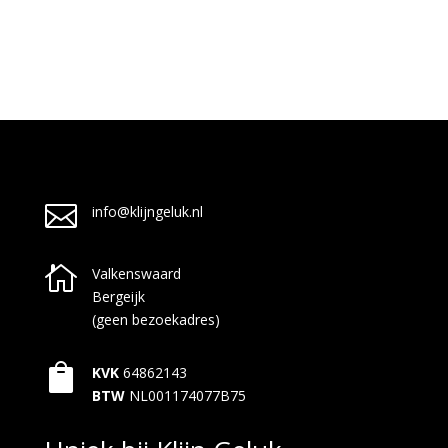

info@klijngeluk.nl

Valkenswaard
Bergeijk
(geen bezoekadres)

KVK
64862143
BTW
NL001174077B75