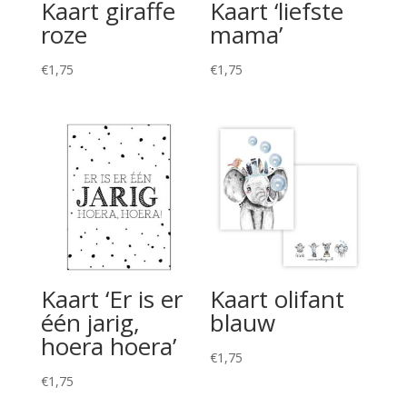
Kaart giraffe
Kaart ‘liefste
roze
mama’
€
1,75
€
1,75
Kaart ‘Er is er
Kaart olifant
één jarig,
blauw
hoera hoera’
€
1,75
€
1,75