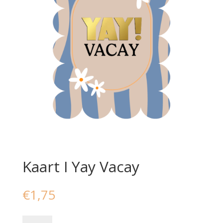
Kaart I Yay Vacay
€
1,75
Kaart