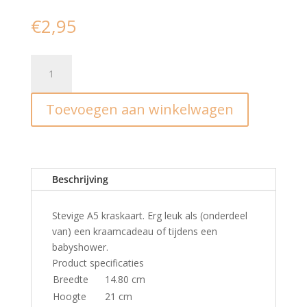
€
2,95
Kraskaart
luier
verschonen
Toevoegen aan winkelwagen
I
zilver
aantal
Beschrijving
Stevige A5 kraskaart. Erg leuk als (onderdeel
van) een kraamcadeau of tijdens een
babyshower.
Product specificaties
Breedte
14.80 cm
Hoogte
21 cm