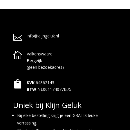

info@klijngeluk.nl

Valkenswaard
Bergeijk
(geen bezoekadres)

KVK
64862143
BTW
NL001174077B75
Uniek bij Klijn Geluk
Bij elke bestelling krijg je een GRATIS leuke
verrassing.