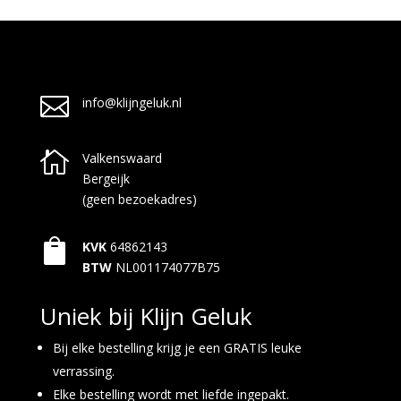

info@klijngeluk.nl

Valkenswaard
Bergeijk
(geen bezoekadres)

KVK
64862143
BTW
NL001174077B75
Uniek bij Klijn Geluk
Bij elke bestelling krijg je een GRATIS leuke
verrassing.
Elke bestelling wordt met liefde ingepakt.