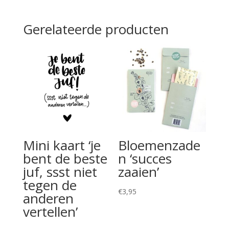
Gerelateerde producten
Mini kaart ‘je
Bloemenzade
bent de beste
n ‘succes
juf, ssst niet
zaaien’
tegen de
€
3,95
anderen
vertellen’