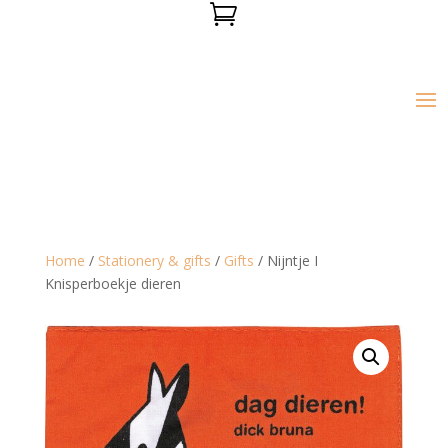

Home
/
Stationery & gifts
/
Gifts
/ Nijntje I
Knisperboekje dieren