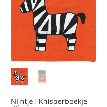
Nijntje I Knisperboekje