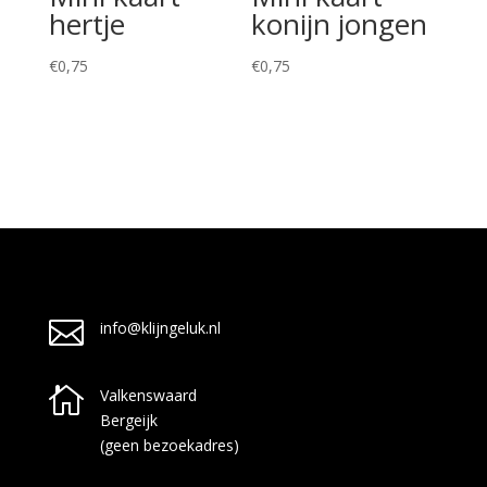
hertje
konijn jongen
€
0,75
€
0,75

info@klijngeluk.nl

Valkenswaard
Bergeijk
(geen bezoekadres)