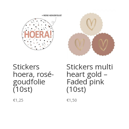
Stickers
Stickers multi
hoera, rosé-
heart gold –
goudfolie
Faded pink
(10st)
(10st)
€
1,25
€
1,50