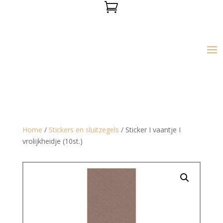

Home
/
Stickers en sluitzegels
/ Sticker I vaantje I
vrolijkheidje (10st.)