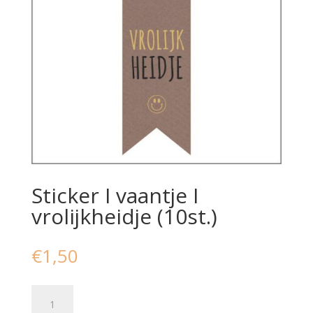
Sticker I vaantje I
vrolijkheidje (10st.)
€
1,50
Sticker
I