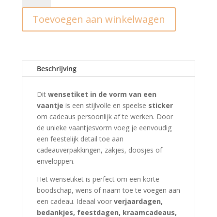
vaantje
Toevoegen aan winkelwagen
I
vrolijkheidje
(10st.)
aantal
Beschrijving
Dit
wensetiket in de vorm van een
vaantje
is een stijlvolle en speelse
sticker
om cadeaus persoonlijk af te werken. Door
de unieke vaantjesvorm voeg je eenvoudig
een feestelijk detail toe aan
cadeauverpakkingen, zakjes, doosjes of
enveloppen.
Het wensetiket is perfect om een korte
boodschap, wens of naam toe te voegen aan
een cadeau. Ideaal voor
verjaardagen,
bedankjes, feestdagen, kraamcadeaus,