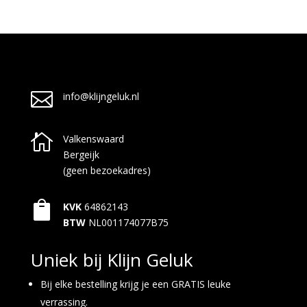

info@klijngeluk.nl

Valkenswaard
Bergeijk
(geen bezoekadres)

KVK
64862143
BTW
NL001174077B75
Uniek bij Klijn Geluk
Bij elke bestelling krijg je een GRATIS leuke
verrassing.